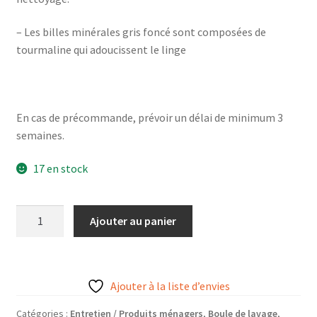
– Les billes minérales gris foncé sont composées de
tourmaline qui adoucissent le linge
En cas de précommande, prévoir un délai de minimum 3
semaines.
17 en stock
quantité
Ajouter au panier
de
Recharge
boule
de
Ajouter à la liste d’envies
lavage
Catégories :
Entretien / Produits ménagers
,
Boule de lavage
,