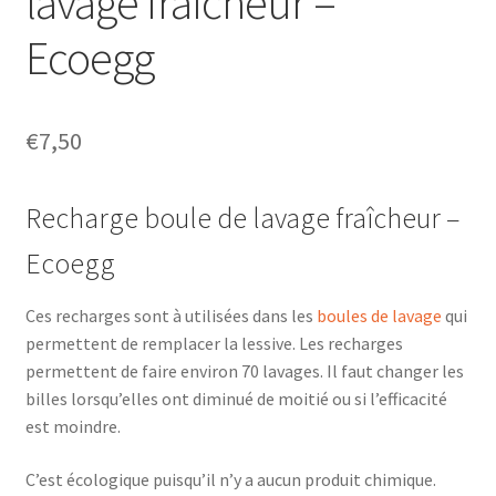
lavage fraîcheur –
menu
Blog
Ecoegg
enfant
€
7,50
Recharge boule de lavage fraîcheur –
Ecoegg
Ces recharges sont à utilisées dans les
boules de lavage
qui
permettent de remplacer la lessive. Les recharges
permettent de faire environ 70 lavages. Il faut changer les
billes lorsqu’elles ont diminué de moitié ou si l’efficacité
est moindre.
C’est écologique puisqu’il n’y a aucun produit chimique.