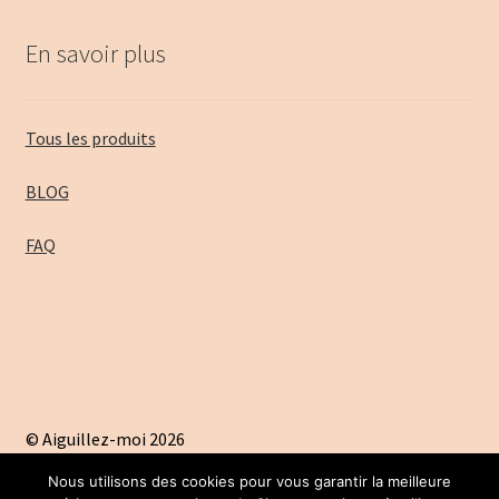
En savoir plus
Tous les produits
BLOG
FAQ
© Aiguillez-moi 2026
A propos
Construit avec Storefront & WooCommerce
.
Nous utilisons des cookies pour vous garantir la meilleure