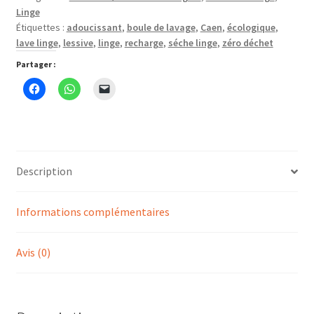
fraîcheur
Linge
-
Étiquettes :
adoucissant
,
boule de lavage
,
Caen
,
écologique
,
Ecoegg
lave linge
,
lessive
,
linge
,
recharge
,
séche linge
,
zéro déchet
Partager :
Description
Informations complémentaires
Avis (0)