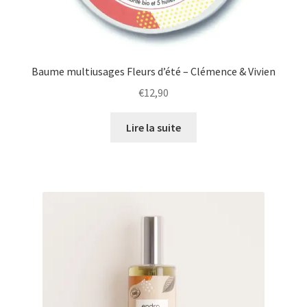
le
menu
Ouvrir
Idées cadeau
enfant
le
menu
Tissuthèque
Baume multiusages Fleurs d’été – Clémence & Vivien
enfant
€
12,90
Promotion
Lire la suite
Ouvrir
Mon compte
le
menu
Blog
enfant