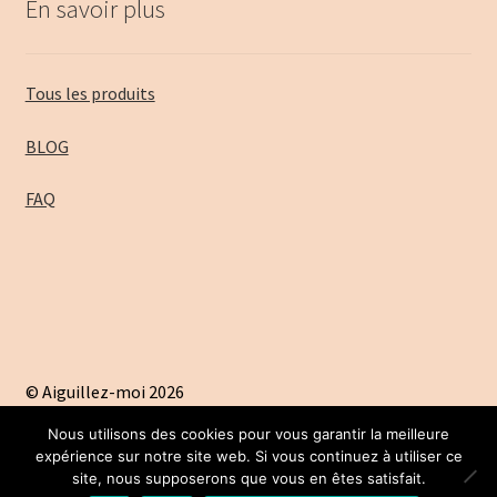
En savoir plus
Tous les produits
BLOG
FAQ
© Aiguillez-moi 2026
A propos
Construit avec Storefront & WooCommerce
.
Nous utilisons des cookies pour vous garantir la meilleure
expérience sur notre site web. Si vous continuez à utiliser ce
site, nous supposerons que vous en êtes satisfait.
0