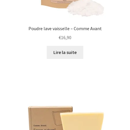
Ouvrir
Accessoires
le
menu
Ouvrir
Idées cadeau
enfant
le
Poudre lave vaisselle – Comme Avant
menu
Tissuthèque
€
16,90
enfant
Promotion
Lire la suite
Ouvrir
Mon compte
le
menu
Blog
enfant