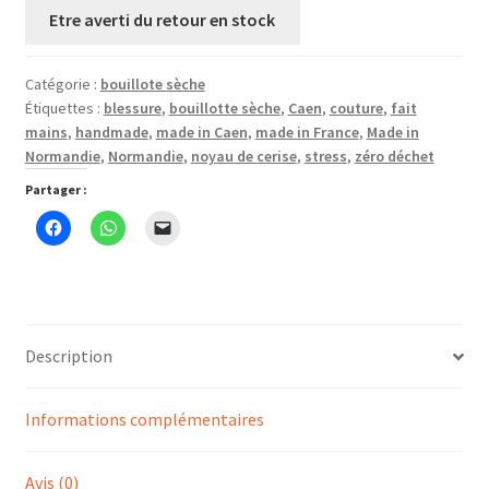
Catégorie :
bouillote sèche
Étiquettes :
blessure
,
bouillotte sèche
,
Caen
,
couture
,
fait
mains
,
handmade
,
made in Caen
,
made in France
,
Made in
Normandie
,
Normandie
,
noyau de cerise
,
stress
,
zéro déchet
Partager :
Description
Informations complémentaires
Avis (0)