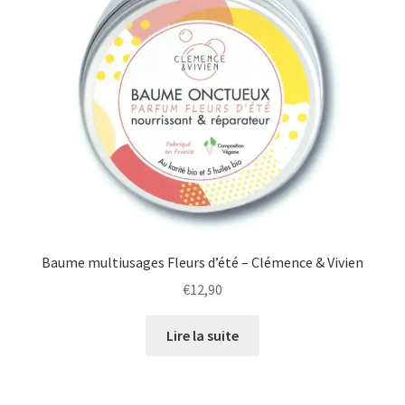
peuvent
être
choisies
sur
la
page
du
produit
Baume multiusages Fleurs d’été – Clémence & Vivien
€
12,90
Lire la suite