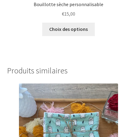
Bouillotte sèche personnalisable
€
15,00
Ce
Choix des options
produit
a
plusieurs
variations.
Les
Produits similaires
options
peuvent
être
choisies
sur
la
page
du
produit