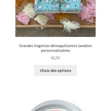
Grandes lingettes démaquillantes lavables
personnalisables
€
2,50
Ce
Choix des options
produit
a
plusieurs
variations.
Les
options