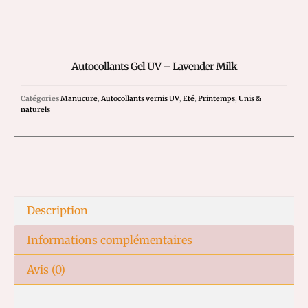
Autocollants Gel UV – Lavender Milk
Catégories
Manucure
,
Autocollants vernis UV
,
Eté
,
Printemps
,
Unis &
naturels
Description
Informations complémentaires
Avis (0)